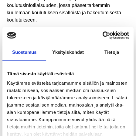
koulutusinfotilaisuuden, jossa pääset tarkemmin
kuulemaan koulutuksen sisällöistä ja hakeutumisesta
koulutukseen.
Koulutus on tarkoitettu ensisijaisesti Ranuan ja
Rovaniemen työttömille ja työttömyysuhan alaisille
työnhakijoille.
Suostumus
Yksityiskohdat
Tietoja
Lue lisää koulutuksesta
LATAA ESITE ALTA
Tämä sivusto käyttää evästeitä
Käytämme evästeitä tarjoamamme sisällön ja mainosten
räätälöimiseen, sosiaalisen median ominaisuuksien
Ravintolal ja catering-alan
()
tukemiseen ja kävijämäärämme analysoimiseen. Lisäksi
lyhytkoulutuksella sesonkitöihin
jaamme sosiaalisen median, mainosalan ja analytiikka-
alan kumppaneillemme tietoja siitä, miten käytät
LISÄTIETOJA
sivustoamme. Kumppanimme voivat yhdistää näitä
tietoja muihin tietoihin, joita olet antanut heille tai joita on
Opettaja Teemu Raasakka, puh 040 630 6986,
kerätty, kun olet käyttänyt heidän palvelujaan.