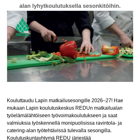
alan lyhytkoulutuksella sesonkitöihin.
Kouluttaudu Lapin matkailusesongille 2026–27! Hae
mukaan Lapin koulutuskeskus REDUn matkailualan
työelämälähtöiseen työvoimakoulutukseen ja saat
valmiuksia työskennellä monipuolisissa ravintola- ja
catering-alan työtehtävissä tulevalla sesongilla.
Koulutuskuntayhtymä REDU järjestää