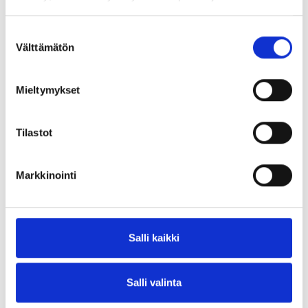
teemu.raasakka@redu.fi
Asiakkuusvastaava Mari Riekkinen, puh. 040 187 9447,
Suostumuksen
mari.riekkinen@redu.fi
Välttämätön
valinta
Jaa:
Mieltymykset
Tilastot
UUSIMMAT TAPAHTUMAT
Markkinointi
Salli kaikki
Salli valinta
St1 Ranuan kahvila (Keskustie 37)