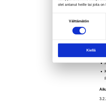
olet antanut heille tai joita o
Suostumuksen
Välttämätön
valinta
Koul
oik
dose
Sis
Kiellä
Aik
3.2