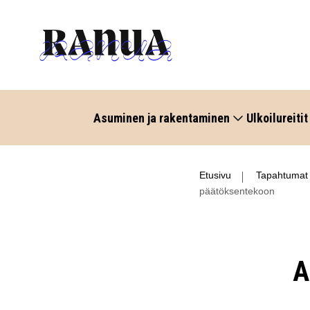
Asuminen ja rakentaminen
Ulkoilureitit
Etusivu
Tapahtumat
päätöksentekoon
A