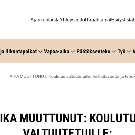
Ajankohtaista
Yhteystiedot
Tapahtumat
Esityslistat
 ja liikuntapaikat
Vapaa-aika
Päätöksenteko
Työ
V
AIKA MUUTTUNUT: Koulutus valtuutetuille: Vaikuttavuutta ja teho
IKA MUUTTUNUT: KOULUT
VALTUUTETUILLE: