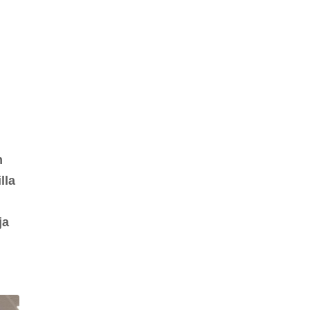
i
n
lla
ja