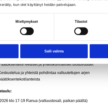
n kerätty, kun olet käyttänyt heidän palvelujaan.
Mieltymykset
Tilastot
utuksen asiantuntijana toimii vihreän siirtymän ja
eudenmukaisuuden kysymyksiin syvällisesti perehtynyt tutkija ja
ntti, YTT Tanja Joona (Lapin yliopisto, Arktinen keskus).
ältö:
Salli valinta
Oikeudenmukaisuus ja vastuullisuus valtuutetun roolissa
Päätöksenteon eettiset ja yhteiskunnalliset ulottuvuudet
Keskustelua ja yhteistä pohdintaa valtuutettujen arjen
päätöksentekotilanteista
ataulu:
.2026 klo 17-19 Ranua (valtuustosali, paikan päällä)