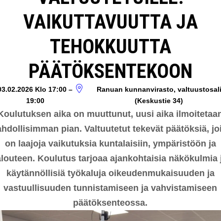
VAIKUTTAVUUTTA JA
TEHOKKUUTTA
PÄÄTÖKSENTEKOON
03.02.2026
Klo 17:00
–
Ranuan kunnanvirasto, valtuustosal
19:00
(Keskustie 34)
Koulutuksen aika on muuttunut, uusi aika ilmoitetaa
hdollisimman pian. Valtuutetut tekevät päätöksiä, joi
on laajoja vaikutuksia kuntalaisiin, ympäristöön ja
alouteen. Koulutus tarjoaa ajankohtaisia näkökulmia 
käytännöllisiä työkaluja oikeudenmukaisuuden ja
vastuullisuuden tunnistamiseen ja vahvistamiseen
päätöksenteossa.