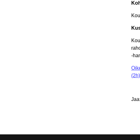
Ko
Koul
Kus
Kou
rah
-ha
Oik
(2h)
Jaa