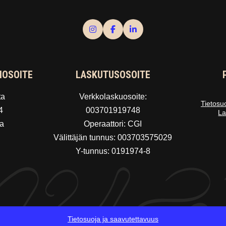
IOSOITE
LASKUTUSOSOITE
ta
Verkkolaskuosoite:
Tietosu
4
003701919748
La
a
Operaattori: CGI
Välittäjän tunnus: 003703575029
Y-tunnus: 0191974-8
Tietosuoja ja saavutettavuus