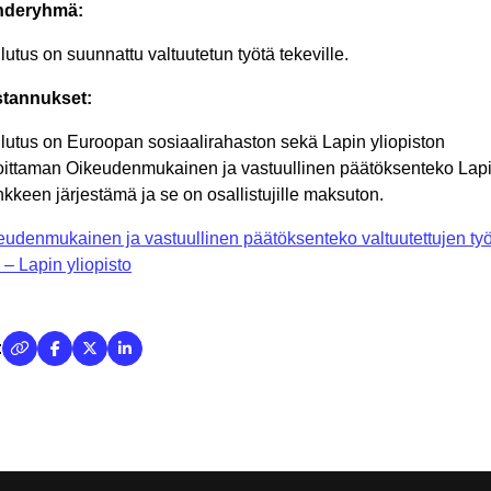
hderyhmä:
utus on suunnattu valtuutetun työtä tekeville.
tannukset:
lutus on Euroopan sosiaalirahaston sekä Lapin yliopiston
oittaman Oikeudenmukainen ja vastuullinen päätöksenteko Lap
nkkeen järjestämä ja se on osallistujille maksuton.
eudenmukainen ja vastuullinen päätöksenteko valtuutettujen ty
 – Lapin yliopisto
: