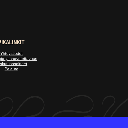
PIKALINKIT
Yhteystiedot
oja ja saavutettavuus
skutusosoitteet
Palaute