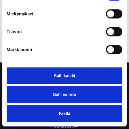
Mieltymykset
Tilastot
Jaa:
Markkinointi
Salli kaikki
Salli valinta
KÄYNTI- JA POSTIOSOITE
Kiellä
Ranuan kunta
Keskustie 34