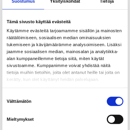
Suostumus
Yksityiskohdat
Tietoja
Mukana on tuttuja sekä harvemmin kuultuja joululauluja.
Tämä sivusto käyttää evästeitä
Lauluissa vuorottelee piano- ja urkusäestys.
Käytämme evästeitä tarjoamamme sisällön ja mainosten
Konserttiin on vapaa pääsy ja kaikki ovat tervetulleita
räätälöimiseen, sosiaalisen median ominaisuuksien
kuuntelemaan suloiseen ja aina yhtä ihanaan joulun
tukemiseen ja kävijämäärämme analysoimiseen. Lisäksi
odotukseen saattelevaa musiikkia.
jaamme sosiaalisen median, mainosalan ja analytiikka-
alan kumppaneillemme tietoja siitä, miten käytät
sivustoamme. Kumppanimme voivat yhdistää näitä
Jaa:
tietoja muihin tietoihin, joita olet antanut heille tai joita on
kerätty, kun olet käyttänyt heidän palvelujaan.
Suostumuksen
UUSIMMAT TAPAHTUMAT
Välttämätön
valinta
Mieltymykset