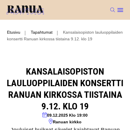
Etusivu
Tapahtumat
Kansalaisopiston lauluoppilaiden
konsertti Ranuan kirkossa tiistaina 9.12. klo 19
KANSALAISOPISTON
LAULUOPPILAIDEN KONSERTTI
RANUAN KIRKOSSA TIISTAINA
9.12. KLO 19
09.12.2025
Klo 19:00
Ranuan kirkko
Jouluiset huikeat sävelet kajahtavat Ranuan